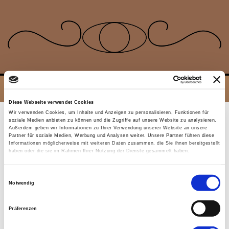
Diese Webseite verwendet Cookies
Wir verwenden Cookies, um Inhalte und Anzeigen zu personalisieren, Funktionen für
soziale Medien anbieten zu können und die Zugriffe auf unsere Website zu analysieren.
HERZLICH WILLKOMMEN
Außerdem geben wir Informationen zu Ihrer Verwendung unserer Website an unsere
Partner für soziale Medien, Werbung und Analysen weiter. Unsere Partner führen diese
Informationen möglicherweise mit weiteren Daten zusammen, die Sie ihnen bereitgestellt
haben oder die sie im Rahmen Ihrer Nutzung der Dienste gesammelt haben.
Auf diesen Seiten möchten wir Ihnen als
- Betroffene/Betroffener
Einwilligungsauswahl
Notwendig
- Angehörige/Angehörigerer
Präferenzen
- Interessierte/n behandelnde/n Ärztin/Arzt
die Möglichkeit der Wiederherstellung von verlorenen bzw. nicht